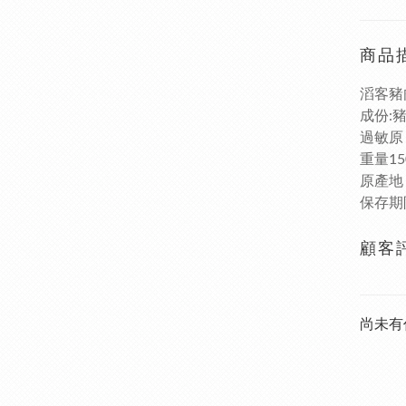
商品
滔客豬
成份:
過敏原
重量150
原產地
保存期
顧客
尚未有