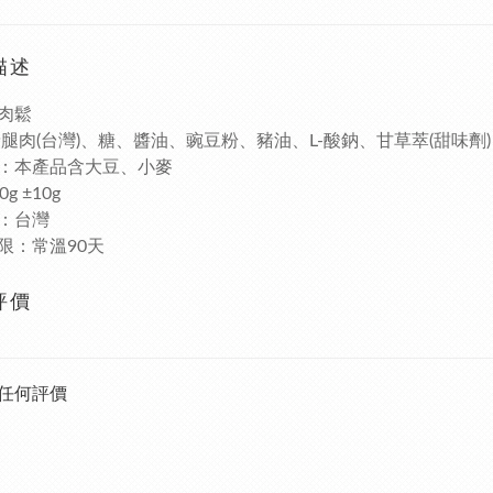
描述
肉鬆
豬腿肉(台灣)、糖、醬油、豌豆粉、豬油、L-酸鈉、甘草萃(甜味劑)
：本產品含大豆、小麥
g ±10g
：台灣
限：常溫90天
評價
任何評價