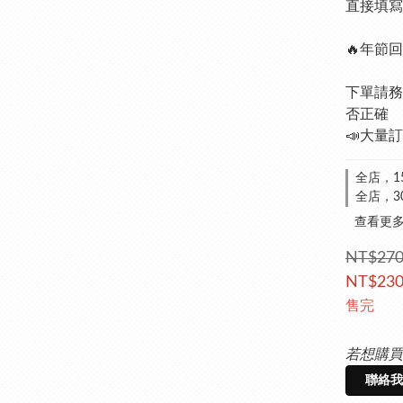
直接填寫
🔥年節
下單請務
否正確
📣大量訂
全店，1
全店，3
查看更
NT$27
NT$23
售完
若想購買
聯絡我