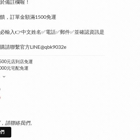
於備註欄喔！
回饋，訂單金額滿1500免運
必輸入👉中文姓名✅電話✅郵件✅並確認資訊是
購請聯繫官方LINE@qbk9032e
500元店到店免運
000元宅配免運
多
0
0
，請聯絡我們。
們